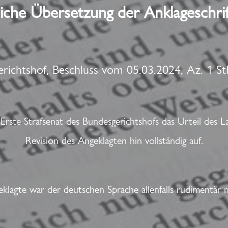
iche Übersetzung der Anklageschrif
richtshof, Beschluss vom 05.03.2024, Az. 1 S
rste Strafsenat des Bundesgerichtshofs das Urteil des L
Revision des Angeklagten hin vollständig auf.
klagte war der deutschen Sprache allenfalls rudimentär